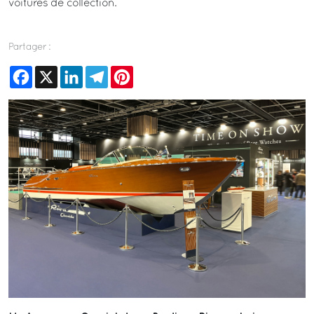
voitures de collection.
Partager :
Facebook
X
LinkedIn
Telegram
Pinterest