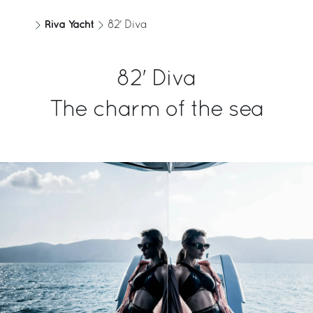
Agua
Motor
Riva Yacht
82' Diva
1100 [l]
MAN V12 1900
291 [US gal]
82' Diva
HP del Motor
Velocidad máx.
The charm of the sea
1900
30.5 [kn]
Velocidad de crucero
Autonomía con velocidad de
crucero
27 [kn]
290 [nm]