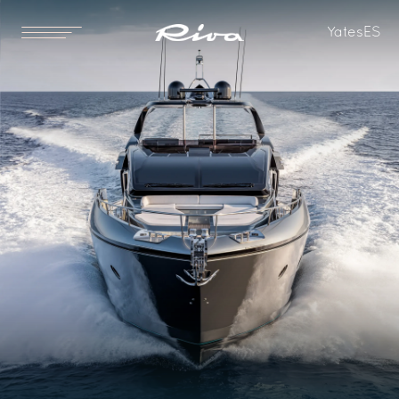
Eslora total
Eslora del casco
Yates
ES
25.29 [m]
22.56 [m]
83 ft 0 in
74 ft 0 in
Eslora de flotación
Manga máx.
21.14 [m]
6.08 [m]
69 ft 4 in
19 ft 11 in
Calado
Desplazamiento en rosca
2.05 [m]
69500 [kg]
6 ft 9 in
153,221 [lbs]
Desplazamiento a plena carga
Combustible
79000 [kg]
6400 [l]
174,165 [lbs]
1,691 [US gal]