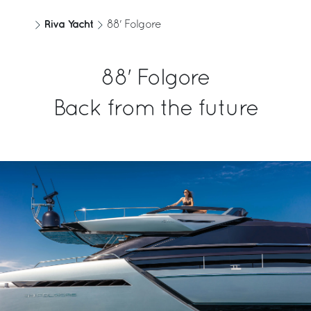
Agua
Material
Riva Yacht
88' Folgore
1200 [l]
GRP
317 [US gal]
88' Folgore
Personas a bordo
Motor
Back from the future
20
MTU 16V 2000 M96L
HP del Motor
Transmisión
2638
V-Drive
Velocidad máx.
Velocidad de crucero
38 [kn]
32 [kn]
Autonomía con velocidad de
Camarotes
crucero