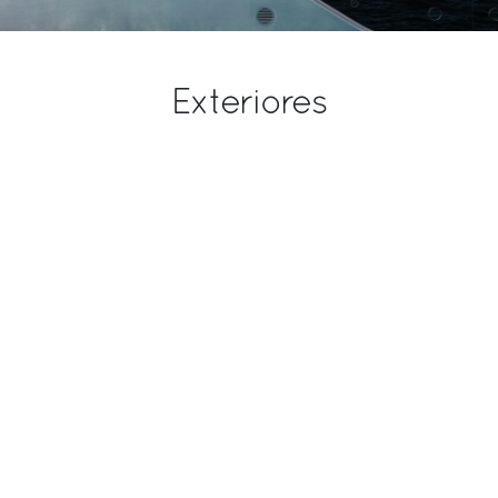
4
340 [nm]
Camarotes de la tripulación
Exteriores
2 estándar