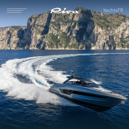
LOA
LH
Yachts
FR
17.27 [m]
17.16 [m]
56 ft 8 in
56 ft 4 in
LWL
Maître-bau
14.03 [m]
4.74 [m]
46 ft 0 in
15 ft 7 in
Tirant d’eau
Déplacement lège
Standard
Option
1.6 [m]
27900 [kg]
5 ft 3 in
61,509 [lbs]
Déplacement en charge
Carburant
32000 [kg]
2300 [l]
70,548 [lbs]
608 [US gal]