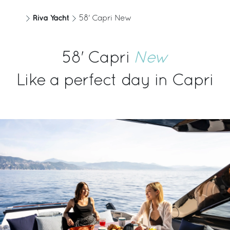
Eau
Personnes à bord
Riva Yacht
58' Capri New
530 [l]
14
140 [US gal]
58' Capri
New
Moteur
Moteur CV
Like a perfect day in Capri
MAN V8 1200
1200
Vitesse max.
Vitesse de croisière
37 [kn]
31 [kn]
Autonomie à la vitesse de
Cabines
croisière
2
200 [nm]
Cabines de l’équipage
Salles de bain