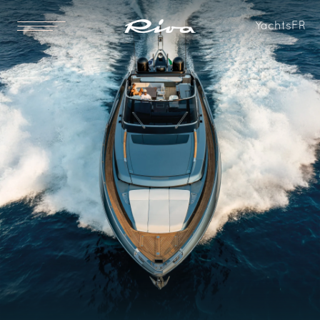
LOA
LH
Yachts
FR
23.32 [m]
22.49 [m]
76 ft 6 in
73 ft 9 in
LWL
Maître-bau
19.56 [m]
5.68 [m]
64 ft 2 in
18 ft 8 in
Tirant d’eau
Déplacement lège
1.95 [m]
49500 [kg]
6 ft 5 in
109,129 [lbs]
Déplacement en charge
Carburant
57700 [kg]
5600 [l]
127,207 [lbs]
1,479 [US gal]