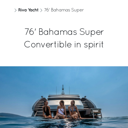
Eau
Matériau
Riva Yacht
76' Bahamas Super
840 [l]
GRP
222 [US gal]
76' Bahamas Super
Personnes à bord
Moteur
Convertible in spirit
16
MAN V12 1800
Moteur CV
Vitesse max.
1800
37 [kn]
Vitesse de croisière
Autonomie à la vitesse de
croisière
32 [kn]
320 [nm]