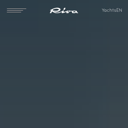
Yachts
EN